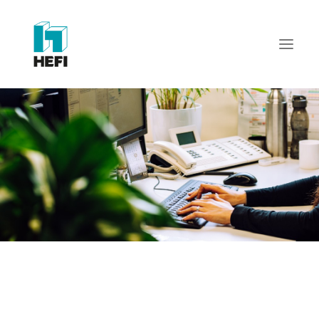
START
WIR ÜBER UNS
LEISTUNGEN
REFERENZEN
AKTUELLES
KARRIERE
KONTAKT