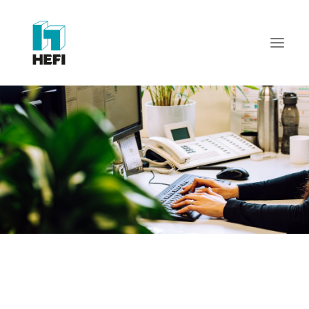
START
WIR ÜBER UNS
LEISTUNGEN
REFERENZEN
AKTUELLES
KARRIERE
KONTAKT