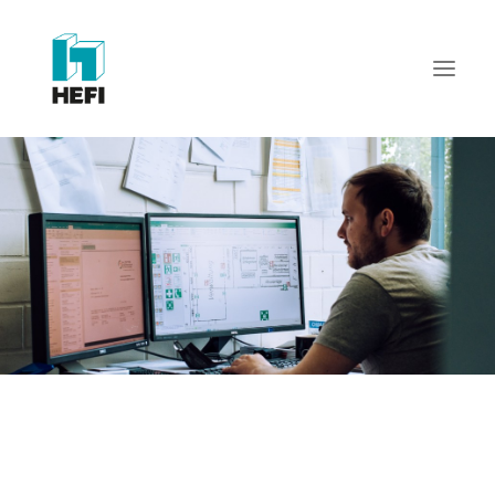
START
WIR ÜBER UNS
LEISTUNGEN
REFERENZEN
AKTUELLES
KARRIERE
KONTAKT