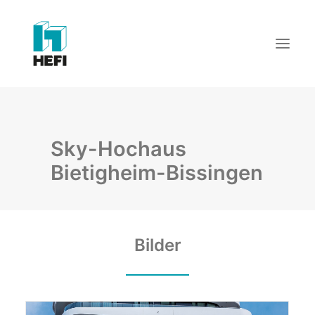
START
Sky-Hochaus
WIR ÜBER UNS
Bietigheim-Bissingen
LEISTUNGEN
REFERENZEN
AKTUELLES
KARRIERE
Bilder
KONTAKT