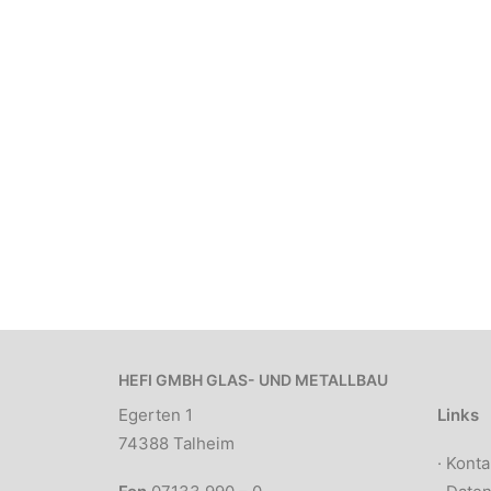
HEFI GMBH GLAS- UND METALLBAU
Egerten 1
Links
74388 Talheim
·
Konta