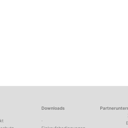
Downloads
Partnerunte
kt
·
E