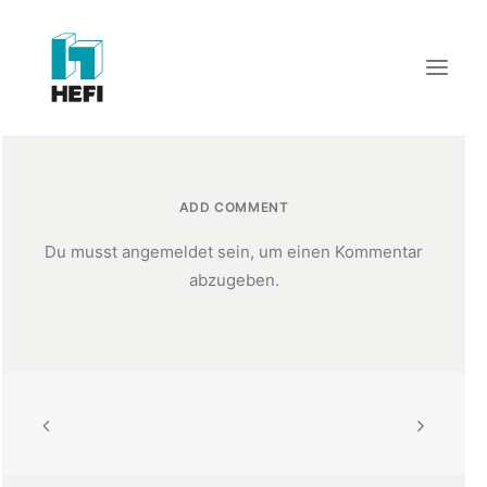
START
ADD COMMENT
WIR ÜBER UNS
Du musst
angemeldet
sein, um einen Kommentar
LEISTUNGEN
abzugeben.
REFERENZEN
AKTUELLES
KARRIERE
KONTAKT